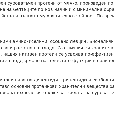
твен суроватъчен протеин от мляко, произведен п
е на белтъците по нов начин и с минимална обра
йства и пълната му хранителна стойност. По врем
еними аминокиселини, особено левцин. Бионаличн
еза и растежа на плода. С отличния си хранител
 нашия нативен протеин се усвоява по-ефективно
и за поддържане на телесните функции в сравнен
мални нива на дипептиди, трипептиди и свободн
ставя основни протеинови хранителни вещества за
тована технология отключват силата на суроватъ