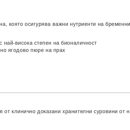
анa, която осигурява важни нутриенти на бременн
 най-висока степен на бионаличност
лно ягодово пюре на прах
 от клинично доказани хранителни суровини от н