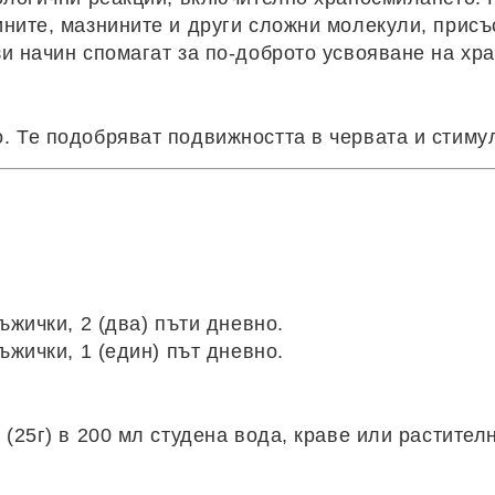
ните, мазнините и други сложни молекули, присъ
и начин спомагат за по-доброто усвояване на хр
. Те подобряват подвижността в червата и стиму
ъжички, 2 (два) пъти дневно.
ъжички, 1 (един) път дневно.
 (25г) в 200 мл студена вода, краве или растите