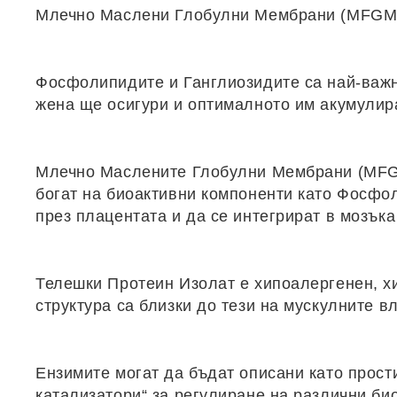
Млечно Маслени Глобулни Мембрани (MFGM) 
Фосфолипидите и Ганглиозидите са най-важн
жена ще осигури и оптималното им акумулира
Млечно Маслените Глобулни Мембрани (MFGM
богат на биоактивни компоненти като Фосфол
през плацентата и да се интегрират в мозъка
Телешки Протеин Изолат
е хипоалергенен, х
структура са близки до тези на мускулните 
Ензимите
могат да бъдат описани като прости
катализатори“ за регулиране на различни б