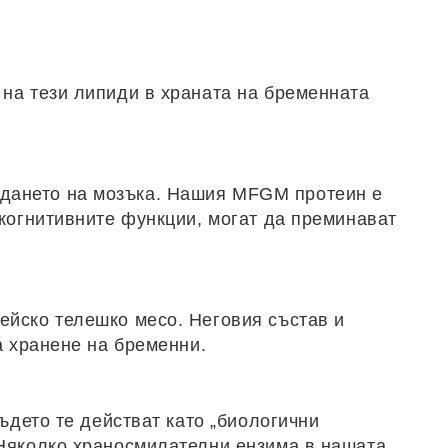
на тези липиди в храната на бременната
ждането на мозъка. Нашия MFGM протеин е
 когнитивните функции, могат да преминават
ейско телешко месо. Неговия състав и
а хранене на бременни.
ъдето те действат като „биологични
 Няколко храносмилателни ензима в нашата