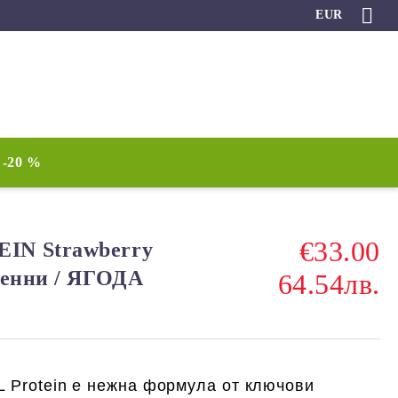
EUR
-20 %
€33.00
IN Strawberry
менни / ЯГОДА
64.54лв.
 Protein
е нежна формула от ключови