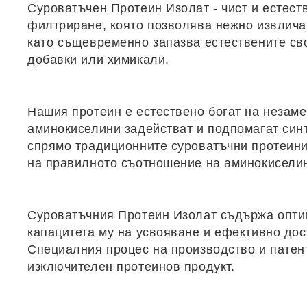
Суроватъчен Протеин Изолат -
чист и естес
филтриране, която позволява нежно извличан
като същевременно запазва естествените сво
добавки или химикали.
Нашия протеин е естествено богат на незам
аминокиселини задействат и подпомагат синт
спрямо традиционните суроватъчни протеини,
на правилното съотношение на аминокиселин
Суроватъчния Протеин Изолат
съдържа опти
капацитета му на усвояване и ефективно до
Специалния процес на производство и патен
изключителен протеинов продукт.