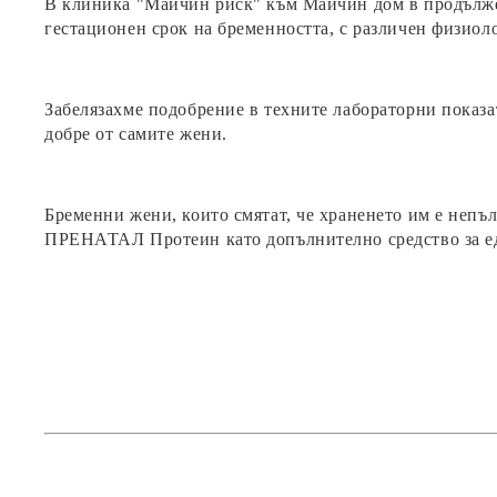
В клиника "Майчин риск" към Майчин дом в продълж
гестационен срок на бременността, с различен физиол
Забелязахме подобрение в техните лабораторни показат
добре от самите жени.
Бременни жени, които смятат, че храненето им е неп
ПРЕНАТАЛ Протеин като допълнително средство за ед