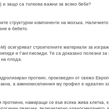
и защо са толкова важни за всяко бебе?
ите структурни компоненти на мозъка. Наличието 
не в бебето.
) осигуряват строителните материали за изгра
ипиди и Ганглиозиди. Те са доказано полезни за
 на плода.
идролизиран протеин, произведен от свежо Европ
влакна, а аминокиселинния му профил е идеален з
 протеини, намиращи се във всяка жива клетка, к
иологични реакции, включително храносмилането.