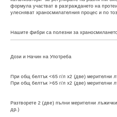
формула участват в разграждането на протеи
улесняват храносмилателния процес и по тоз
Нашите фибри
са полезни за храносмилането
Дози и Начин на Употреба
При общ белтък <65 г/л х2 (две) мерителни л
При общ белтък >65 г/л х2 (две) мерителни л
Разтворете 2 (две) пълни мерителни лъжички
др.)