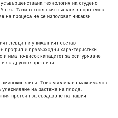
о усъвършенствана технология на студено
ботка. Тази технология съхранява протеина,
е на процеса не се използват никакви
ият левцин и уникалният състав
ен профил и превъзходни характеристики
 и има по-висок капацитет за осигуряване
ие с другите протеини.
и аминокиселини. Това увеличава максимално
 улесняване на растежа на плода.
чния протеин за създаване на нашия