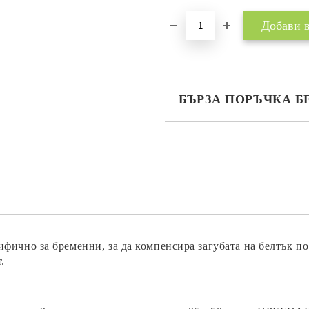
БЪРЗА ПОРЪЧКА Б
САМО ПОПЪЛНЕТЕ 2 ПОЛЕТА
Съгласен съм с
Политика
Ние ще се свържем с вас в рамки
фично за бременни, за да компенсира загубата на белтък по
.