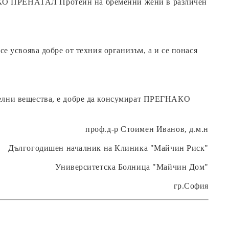
НАКО ПРЕНАТАЛ Протеин на бременни жени в различен
се усвоява добре от техния организъм, а и се понася
ителни вещества, е добре да консумират ПРЕГНАКО
проф.д-р Стоимен Иванов, д.м.н
Дългогодишен началник на Клиника "Майчин Риск"
Университетска Болница "Майчин Дом"
гр.София