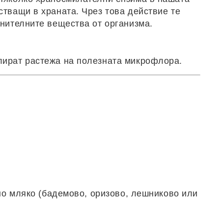
стващи в храната. Чрез това действие те
анителните вещества от организма.
лират растежа на полезната микрофлора.
лно мляко (бадемово, оризово, лешниково или