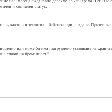
ение на 9 месеца ежедневно давахме 25 - 50 грама ПРЕГ
огичен и социален статус.
ели, както и в теглото на бебетата при раждане. Протеинът 
ълноценно или може би имат затруднено усвояване на хран
на спокойна бременност."