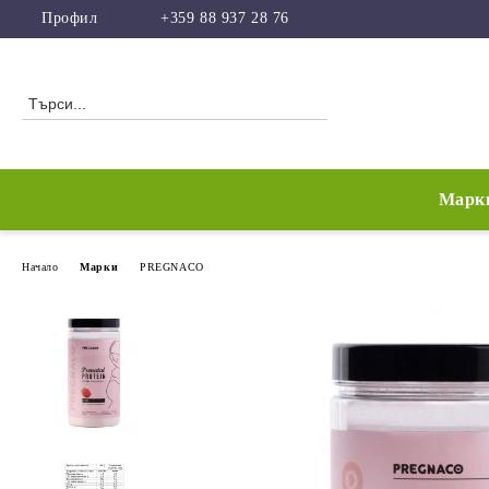
Профил
+359 88 937 28 76
Марк
Начало
Марки
PREGNACO