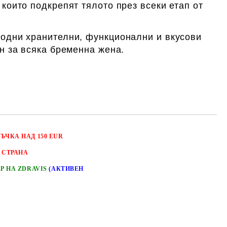
които подкрепят тялото през всеки етап от
одни хранителни, функционални и вкусови
н за всяка бременна жена.
РЪЧКА НАД 150 EUR
 СТРАНА
ЕР НА ZDRAVIS
(АКТИВЕН
Добави в желани