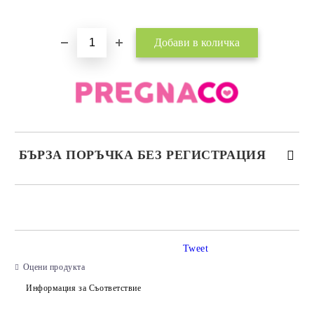
БЪРЗА ПОРЪЧКА БЕЗ РЕГИСТРАЦИЯ
САМО ПОПЪЛНЕТЕ 2 ПОЛЕТА
Tweet
Съгласен съм с
Политиката за лични данни
Оцени продукта
Ние ще се свържем с вас в рамките на работния ден.
Информация за Съответствие