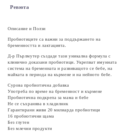
Ревюта
Oписание
и Ползи
Пробиотиците са важни за поддържането на
бременността и лактацията.
Д-р Пърлмутер създаде тази уникална формула с
клинично доказани пробиотици. Укрепват имунната
система на бременната и развиващото се бебе, на
майката в периода на кърмене и на нейното бебе.
Сурова пробиотична добавка
Употреба по време на бременност и кърмене
Пробиотична подкрепа за мама и бебе
Не се съхранява в хладилник
Гарантирани живи 20 милиарда пробиотици
16 пробиотични щама
Без глутен
Без млечни продукти