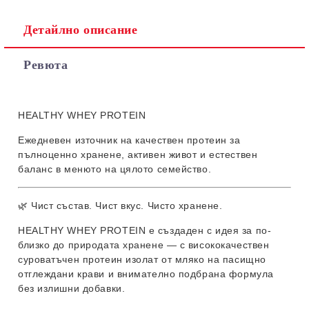
Детайлно описание
Ревюта
HEALTHY WHEY PROTEIN
Ежедневен източник на качествен протеин за
пълноценно хранене, активен живот и естествен
баланс в менюто на цялото семейство.
🌿 Чист състав. Чист вкус. Чисто хранене.
HEALTHY WHEY PROTEIN е създаден с идея за по-
близко до природата хранене — с висококачествен
суроватъчен протеин изолат от мляко на пасищно
отглеждани крави и внимателно подбрана формула
без излишни добавки.