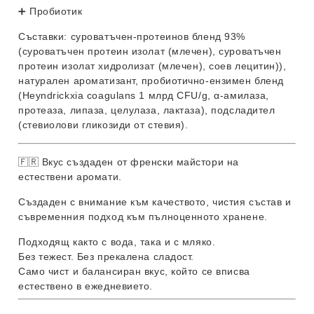
➕ Пробиотик
Съставки
: суроватъчен-протеинов бленд 93%
(суроватъчен протеин изолат (
млечен
), суроватъчен
протеин изолат хидролизат (
млечен
),
соев
лецитин)),
натурален ароматизант, пробиотично-ензимен бленд
(
Heyndrickxia
coagulans 1 млрд CFU/g, α-амилаза,
протеаза, липаза, целулаза, лактаза), подсладител
(стевиолови гликозиди от стевия).
🇫🇷 Вкус създаден от френски майстори на
естествени аромати.
Създаден с внимание към качеството, чистия състав и
съвременния подход към пълноценното хранене.
Подходящ както с вода, така и с мляко.
Без тежест. Без прекалена сладост.
Само чист и балансиран вкус, който се вписва
естествено в ежедневието.