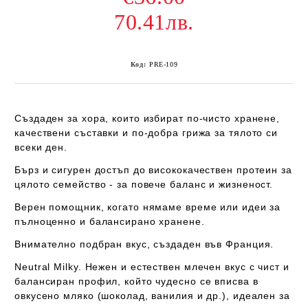
70.41лв.
Код:
PRE-109
Създаден за хора, които избират по-чисто хранене,
качествени съставки и по-добра грижа за тялото си
всеки ден.
Бърз и сигурен достъп до висококачествен протеин за
цялото семейство - за повече баланс и жизненост.
Верен помощник, когато нямаме време или идеи за
пълноценно и балансирано хранене.
Внимателно подбран вкус, създаден във Франция.
Neutral Milky.
Нежен и естествен млечен вкус с чист и
балансиран профил, който чудесно се вписва в
овкусено мляко (шоколад, ванилия и др.), идеален за