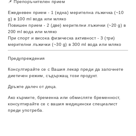
📌 Препоръчителен прием
Ежедневен прием
- 1 (една) мерителна лъжичка (~10
g) в 100 ml вода или мляко
Повишен прием
- 2 (две) мерителни лъжички (~20 g) в
200 ml вода или мляко
При спорт и висока физическа активност
- 3 (три)
мерителни лъжички (~30 g) в 300 ml вода или мляко
Предупреждения
Консултирайте се с Вашия лекар преди да започнете
диетичен режим, съдържащ този продукт.
Дръжте далеч от деца.
Ако кърмите, бременна или обмисляте бременност,
консултирайте се с вашия медицински специалист
преди употреба.