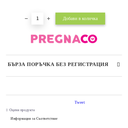
БЪРЗА ПОРЪЧКА БЕЗ РЕГИСТРАЦИЯ
САМО ПОПЪЛНЕТЕ 2 ПОЛЕТА
Tweet
Съгласен съм с
Политиката за лични данни
Оцени продукта
Ние ще се свържем с вас в рамките на работния ден.
Информация за Съответствие