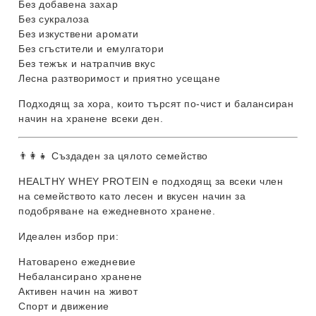
Без добавена захар
Без сукралоза
Без изкуствени аромати
Без сгъстители и емулгатори
Без тежък и натрапчив вкус
Лесна разтворимост и приятно усещане
Подходящ за хора, които търсят по-чист и балансиран
начин на хранене всеки ден.
👨‍👩‍👧 Създаден за цялото семейство
HEALTHY WHEY PROTEIN е подходящ за всеки член
на семейството като лесен и вкусен начин за
подобряване на ежедневното хранене.
Идеален избор при:
Натоварено ежедневие
Небалансирано хранене
Активен начин на живот
Спорт и движение