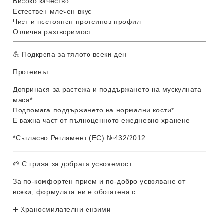
Високо качество
Естествен млечен вкус
Чист и постоянен протеинов профил
Отлична разтворимост
💪 Подкрепа за тялото всеки ден
Протеинът:
Допринася за растежа и поддържането на мускулната
маса*
Подпомага поддържането на нормални кости*
Е важна част от пълноценното ежедневно хранене
*Съгласно Регламент (ЕС) №432/2012.
🌱 С грижа за добрата усвояемост
За по-комфортен прием и по-добро усвояване от
всеки, формулата ни е обогатена с:
➕ Храносмилателни ензими