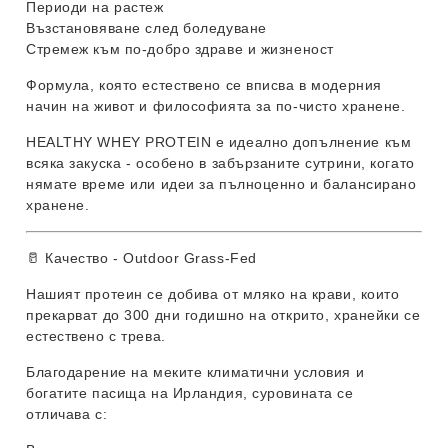
Периоди на растеж
Възстановяване след боледуване
Стремеж към по-добро здраве и жизненост
Формула, която естествено се вписва в модерния
начин на живот и философията за по-чисто хранене.
HEALTHY WHEY PROTEIN е идеално допълнение към
всяка закуска - особено в забързаните сутрини, когато
нямате време или идеи за пълноценно и балансирано
хранене.
🥛 Качество - Outdoor Grass-Fed
Нашият протеин се добива от мляко на крави, които
прекарват до
300 дни годишно на открито
, хранейки се
естествено с трева.
Благодарение на меките климатични условия и
богатите пасища на Ирландия, суровината се
отличава с: