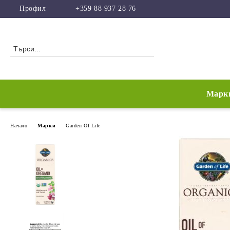
Профил
+359 88 937 28 76
Марк
Начало
Марки
Garden Of Life