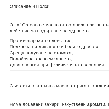
Описание
и Ползи
Oil of Oregano
e масло от органичен риган с
действие за подържане на здравето:
Противопаразитно действие;
Подкрепа на дишането и белите дробове;
Срещу подуване на стомаха;
Подобрява храносмилането;
Дава енергия при физически натоварвания.
Съставки
:
органично масло от риган, органи
Няма добавени захари, изкуствени аромати,