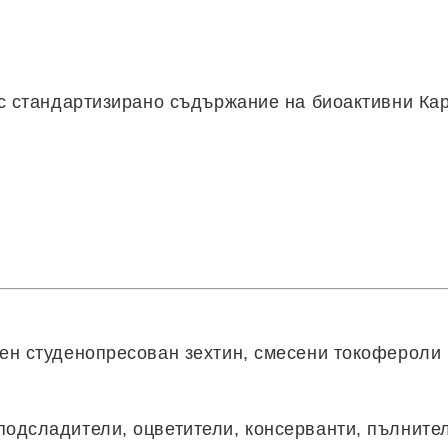
ъс стандартизирано съдържание на биоактивни Ка
чен студенопресован зехтин, смесени токофероли 
 подсладители, оцветители, консерванти, пълните