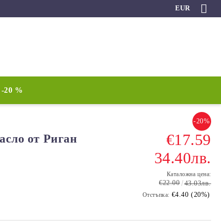
EUR
-20 %
-20%
€17.59
Масло от Риган
34.40лв.
Каталожна цена:
€22.00
43.03лв.
€4.40 (20%)
Отстъпка: