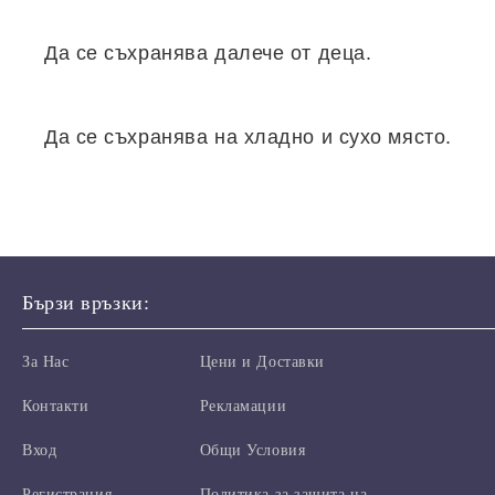
Да се съхранява далечe от деца.
Да се ​​съхранява на хладно и сухо място.
Бързи връзки:
За Нас
Цени и Доставки
Контакти
Рекламации
Вход
Общи Условия
Регистрация
Политика за защита на