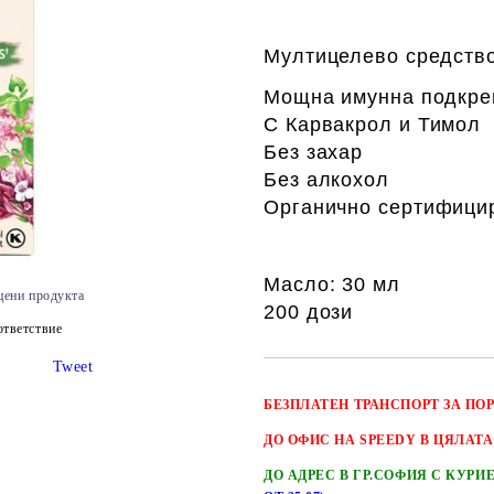
Мултицелево средство
Мощна имунна подкре
С Карвакрол и Тимол
Без захар
Без алкохол
Органично сертифици
Масло: 30 мл
цени продукта
200 дози
тветствие
Tweet
БЕЗПЛАТЕН
ТРАНСПОРТ
ЗА ПО
ДО ОФИС НА SPEEDY В ЦЯЛАТА
ДО АДРЕС В ГР.СОФИЯ С КУРИ