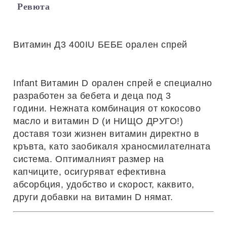
Ревюта
Витамин Д3 400IU БЕБЕ орален спрей
Infant Витамин D орален спрей е специално
разработен за бебета и деца под 3
години. Нежната комбинация от кокосово
масло и витамин D (и НИЩО ДРУГО!)
доставя този жизнен витамин директно в
кръвта, като заобикаля храносмилателната
система. Оптималният размер на
капчиците, осигуряват ефективна
абсорбция, удобство и скорост, каквито,
други добавки на витамин D нямат.