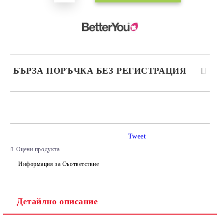
БЪРЗА ПОРЪЧКА БЕЗ РЕГИСТРАЦИЯ
САМО ПОПЪЛНЕТЕ 2 ПОЛЕТА
Tweet
Съгласен съм с
Политиката за лични данни
Оцени продукта
Ние ще се свържем с вас в рамките на работния ден.
Информация за Съответствие
Детайлно описание