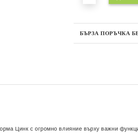
БЪРЗА ПОРЪЧКА Б
САМО ПОПЪЛНЕТЕ 2 ПОЛЕТА
Съгласен съм с
Политика
Ние ще се свържем с вас в рамки
орма Цинк с огромно влияние върху важни функц