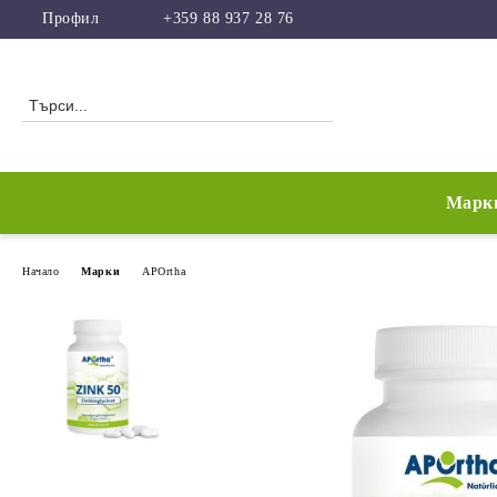
Профил
+359 88 937 28 76
Марк
Начало
Марки
APOrtha