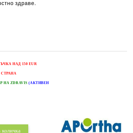
остно здраве.
РЪЧКА НАД 150 EUR
 СТРАНА
ЕР НА ZDRAVIS
(АКТИВЕН
Добави в желани