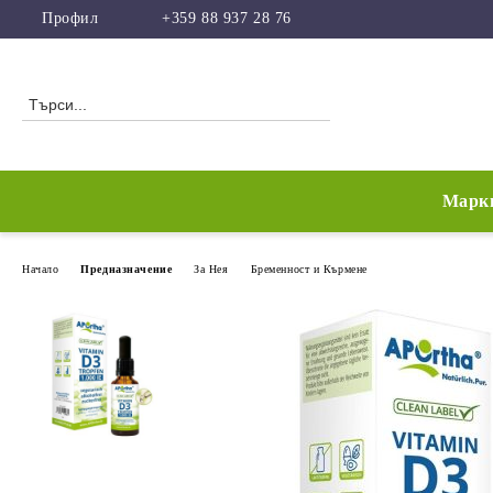
Профил
+359 88 937 28 76
Марк
Начало
Предназначение
За Нея
Бременност и Кърмене