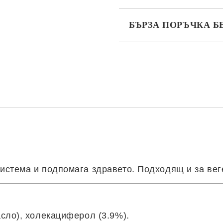
БЪРЗА ПОРЪЧКА Б
САМО ПОПЪЛНЕТЕ 2 ПОЛЕТА
Съгласен съм с
Политика
Ние ще се свържем с вас в рамки
стема и подпомага здравето. Подходящ и за вег
асло), холекациферол (3.9%).