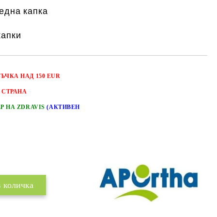
една капка
капки
РЪЧКА НАД 150 EUR
 СТРАНА
ЕР НА ZDRAVIS
(АКТИВЕН
Добави в желани