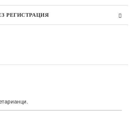
ЕЗ РЕГИСТРАЦИЯ
та за лични данни
те на работния ден.
етарианци.