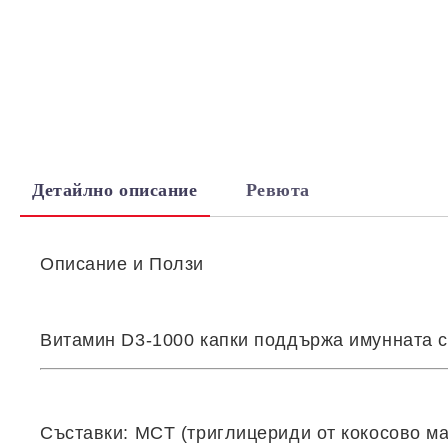
Детайлно описание
Ревюта
Описание
и Ползи
Витамин D3-1000 капки
поддържа имунната си
Съставки
: MCT (триглицериди от кокосово м