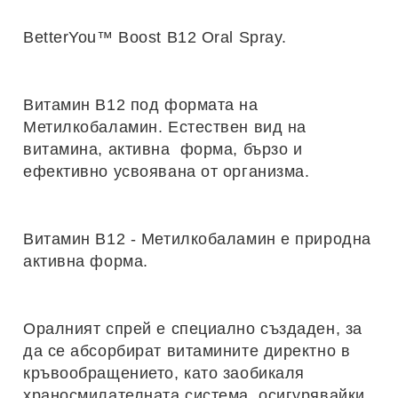
BetterYou™ Boost B12 Oral Spray
.
Витамин B12 под формата на
Метилкобаламин
. Естествен вид на
витамина, активна форма, бързо и
ефективно усвоявана от организма.
Витамин B12 - Метилкобаламин е природна
активна форма.
Оралният спрей е специално създаден, за
да се абсорбират витамините директно в
кръвообращението, като заобикаля
храносмилателната система, осигурявайки