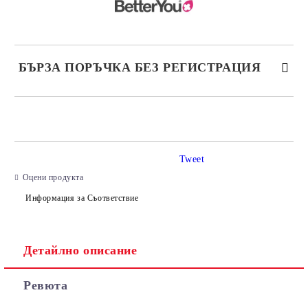
БЪРЗА ПОРЪЧКА БЕЗ РЕГИСТРАЦИЯ
САМО ПОПЪЛНЕТЕ 2 ПОЛЕТА
Tweet
Съгласен съм с
Политиката за лични данни
Оцени продукта
Ние ще се свържем с вас в рамките на работния ден.
Информация за Съответствие
Детайлно описание
Ревюта