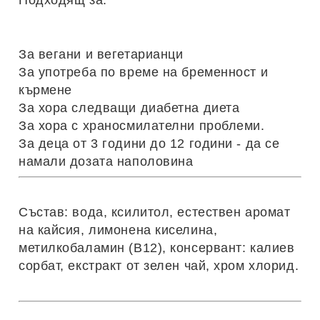
Подходящ за:
За вегани и вегетарианци
За употреба по време на бременност и
кърмене
За хора следващи диабетна диета
За хора с храносмилателни проблеми.
За деца от 3 години до 12 години - да се
намали дозата наполовина
Състав: вода, ксилитол, естествен аромат
на кайсия, лимонена киселина,
метилкобаламин (В12), консервант: калиев
сорбат, екстракт от зелен чай, хром хлорид.