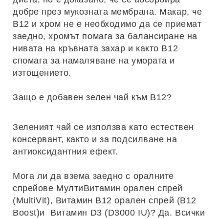
добре през мукозната мембрана. Макар, че
B12 и хром не е необходимо да се приемат
заедно, хромът помага за балансиране на
нивата на кръвната захар и както B12
спомага за намаляване на умората и
изтощението.
Защо е добавен зелен чай към B12
?
Зеленият чай се използва като естествен
консервант, както и за подсилване на
антиоксидантния ефект.
Мога ли да взема заедно с оралните
спрейове МултиВитамин орален спрей
(MultiVit), Витамин В12 орален спрей (В12
Boost)и Витамин D3 (D3000 IU)?
Да. Всички