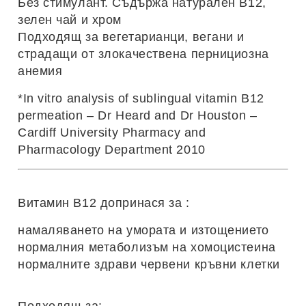
Без стимулант. Съдържа натурален B12,
зелен чай и хром
Подходящ за вегетарианци, вегани и
страдащи от злокачествена пернициозна
анемия
*In vitro analysis of sublingual vitamin B12
permeation – Dr Heard and Dr Houston –
Cardiff University Pharmacy and
Pharmacology Department 2010
Витамин В12 допринася за :
намаляването на умората и изтощението
нормалния метаболизъм на хомоцистеина
нормалните здрави червени кръвни клетки