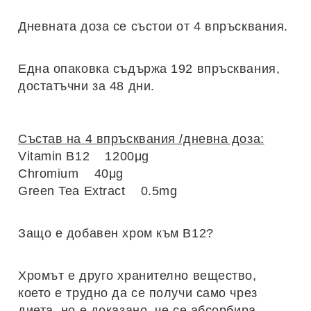
Дневната доза се състои от 4 впръсквания.
Една опаковка съдържа 192 впръсквания,
достатъчни за 48 дни.
Състав на 4 впръсквания /дневна доза:
Vitamin B12 1200μg
Chromium 40μg
Green Tea Extract 0.5mg
Защо е добавен хром към B12?
Хромът е друго хранително вещество,
което е трудно да се получи само чрез
диета, но е доказано, че се абсорбира