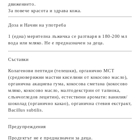
движението.
За повече красота и здрава кожа.
Доза и Начин на употреба
1 (една) мерителна лъжичка се разтваря в 180-200 мл
вода или мляко. Не е предназначен за деца.
Съставки
Колагенови пептиди (телешки), органично MCT
(средноверижни мастни киселини от кокосово масло),
органична акациева гума, кокосова сметана (кокосово
мляко, кокосово масло, малтодекстрин от тапиока,
слънчогледов лецитин), естествени аромати: ванилия/
шоколад (органично какао), органична стевия екстракт,
Bacillus subtilis.
Предупреждения
Продуктът не е предназначен за деца.