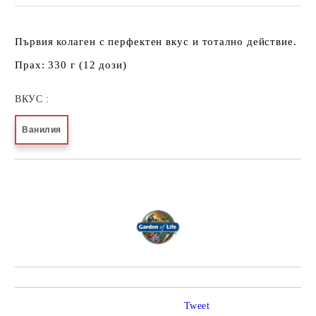
Първия колаген с перфектен вкус и тотално действие.
Прах: 330 г (12 дози)
ВКУС :
Ванилия
Добави в желани
Tweet