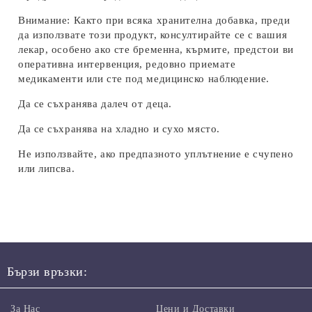
Внимание: Както при всяка хранителна добавка, преди
да използвате този продукт, консултирайте се с вашия
лекар, особено ако сте бременна, кърмите, предстои ви
оперативна интервенция, редовно приемате
медикаменти или сте под медицинско наблюдение.
Да се съхранява далеч от деца.
Да се ​​съхранява на хладно и сухо място.
Не използвайте, ако предпазното уплътнение е счупено
или липсва.
Бързи връзки:
За Нас
Цени и Доставки