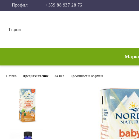
Профил
+359 88 937 28 76
Марк
Начало
Предназначение
За Нея
Бременност и Кърмене