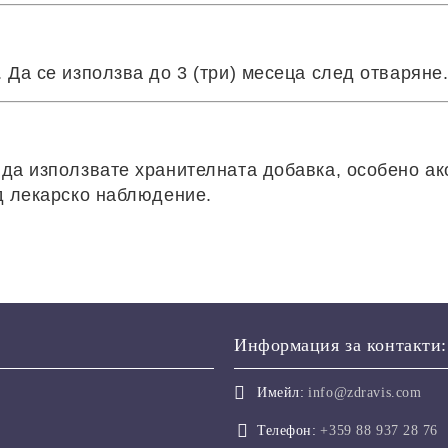
 Да се използва до 3 (три) месеца след отваряне
да използвате хранителната добавка, особено ак
д лекарско наблюдение.
Информация за контакти:
Имейл:
info@zdravis.com
Телефон:
+359 88 937 28 76