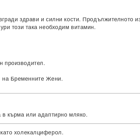
изгради здрави и силни кости. Продължителното и
ури този така необходим витамин.
н производител.
 на Бременните Жени.
а в кърма или адаптирно мляко.
 като холекалциферол.