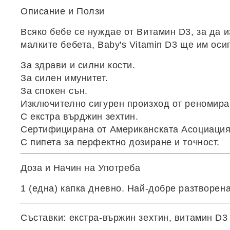
Описание и Ползи
Всяко бебе се нуждае от Витамин D3, за да 
малките бебета,
Baby's Vitamin D3
ще им осиг
За здрави и силни кости.
За силен имунитет.
За спокен сън.
Изключително сигурен произход от реномира
С екстра върджин зехтин.
Сертифицирана от Американската Асоциация
С пипета за перфектно дозиране и точност.
Доза и Начин на Употреба
1 (една) капка дневно. Най-добре разтворен
Съставки:
екстра-вържин зехтин, витамин D3