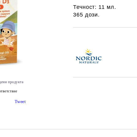
Течност: 11 мл.
365 дози.
Добави в желани
цени продукта
тветствие
Tweet