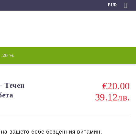
EUR
-20 %
€20.00
 - Течен
бета
39.12лв.
 на вашето бебе безценния витамин.